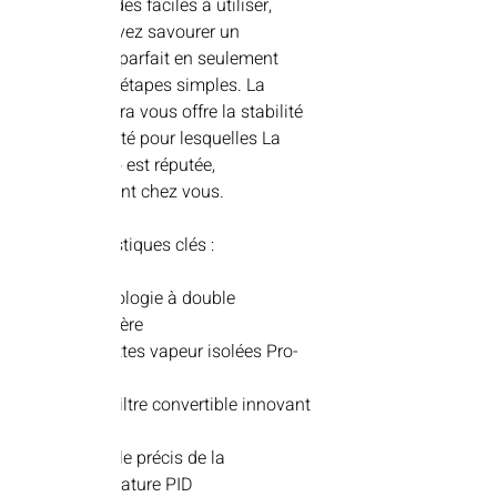
commandes faciles à utiliser,
vous pouvez savourer un
espresso parfait en seulement
quelques étapes simples. La
Linea Micra vous offre la stabilité
et la qualité pour lesquelles La
Marzocco est réputée,
directement chez vous.
Caractéristiques clés :
Technologie à double
chaudière
Baguettes vapeur isolées Pro-
Touch
Porte-filtre convertible innovant
3-en-1
Contrôle précis de la
température PID