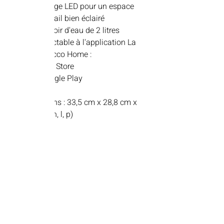
Éclairage LED pour un espace
de travail bien éclairé
Réservoir d'eau de 2 litres
Connectable à l'application La
Marzocco Home :
App Store
Google Play
Dimensions : 33,5 cm x 28,8 cm x
46,5 cm (h, l, p)
Poids : 19 kg