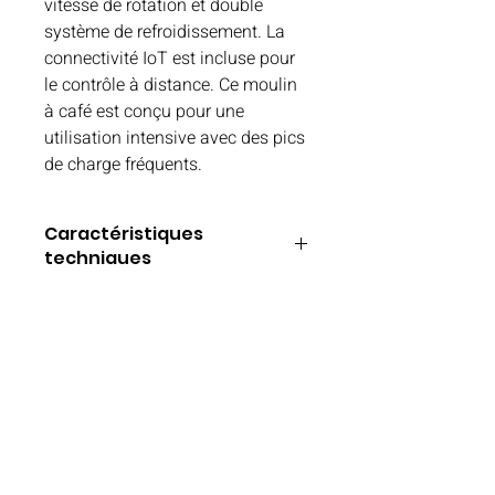
vitesse de rotation et double
système de refroidissement. La
connectivité IoT est incluse pour
le contrôle à distance. Ce moulin
à café est conçu pour une
utilisation intensive avec des pics
de charge fréquents.
Caractéristiques
techniques
DOWNLOAD
CARACTÉRISTIQUES TECHNIQUES
Utilisation : À la demande
Versions : Électronique
Puissance : 800 watts
Réglage de la mouture : Micrométrique
Brûleurs : Coniques
Diamètre du brûleur : 186C, Ø 71 mm -
2 ¾ pouces