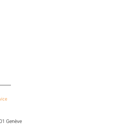
vice
201 Genève