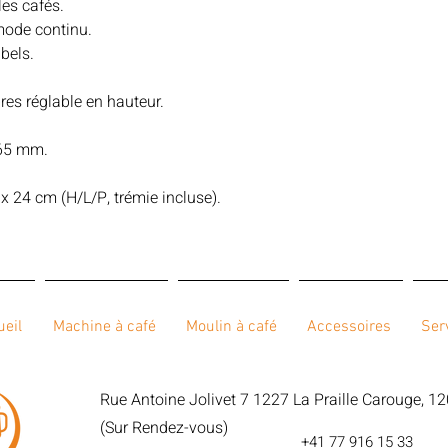
les cafés.
ode continu.
bels.
bres réglable en hauteur.
.
 65 mm.
 24 cm (H/L/P, trémie incluse).
ueil
Machine à café
Moulin à café
Accessoires
Ser
Rue Antoine Jolivet 7 1227 La Praille Carouge, 1
(Sur Rendez-vous)
+41 77 916 15 33