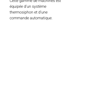
Cette gamme de machines est
équipée d'un système
thermosiphon et d'une
commande automatique.
Rue Antoine Jolivet 7 1227 La Praille Carouge, 1201
Genève (Sur Rendez-vous)
sospressionsarl@gmail.com