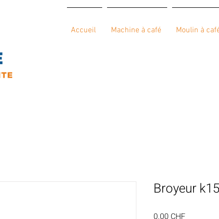
Accueil
Machine à café
Moulin à caf
Broyeur k1
Prix
0.00 CHF