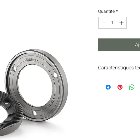
Quantité
*
Aj
Caractéristiques t
Type de broyeur : Plat
Appareil : ZM
Diamètre : Ø 83 mm (
Matériau de la meule :
Acier trempé : Oui