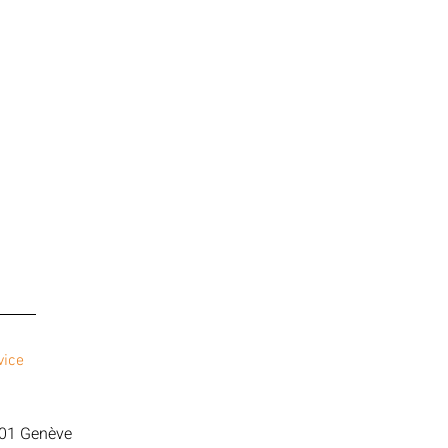
vice
201 Genève