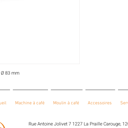
al Ø 83 mm
ueil
Machine à café
Moulin à café
Accessoires
Ser
Rue Antoine Jolivet 7 1227 La Praille Carouge, 1