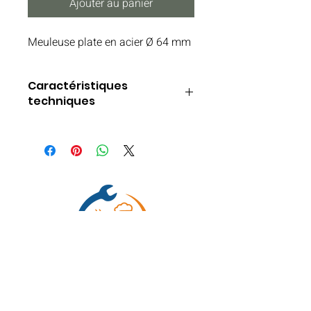
Ajouter au panier
Meuleuse plate en acier Ø 64 mm
Caractéristiques
techniques
Type de broyeur : Plat
Appareil : Mini A électronique | Mini B
électronique | Mini Filter
Diamètre : Ø 64 mm (2 1/2 pouces)
Matériau des meules : Acier
Acier trempé : Oui